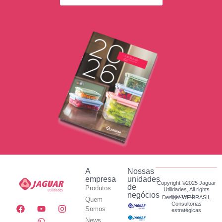
A
Nossas
empresa
unidades
Copyright ©2025 Jaguar
de
Produtos
Utilidades, All rights
negócios
reserved.
Design: WF BRASIL
Quem
Consultorias
Somos
estratégicas
News