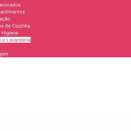
Decorados
antimentos
zação
ios de Cozinha
 Higiene
 e Lavanderia
agem