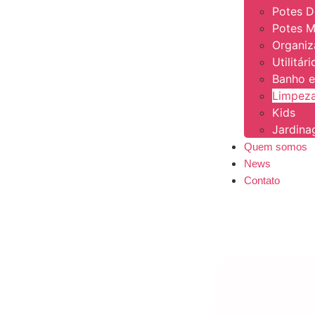
Potes 
Potes M
Organi
Utilitár
Banho e
Limpeza
Kids
Jardin
Quem somos
News
Contato