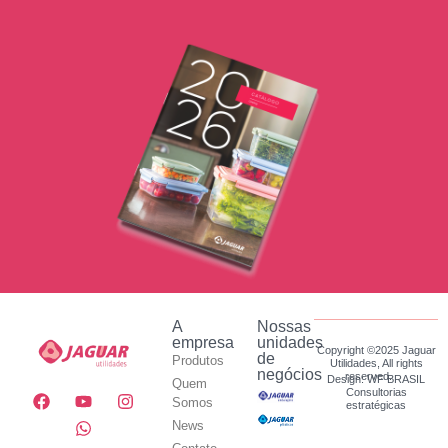
A
Nossas
empresa
unidades
Copyright ©2025 Jaguar
de
Produtos
Utilidades, All rights
negócios
reserved.
Design: WF BRASIL
Quem
Consultorias
Somos
estratégicas
News