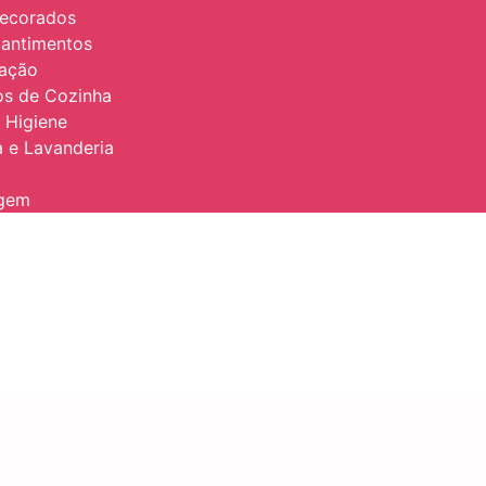
Decorados
antimentos
zação
ios de Cozinha
 Higiene
 e Lavanderia
agem