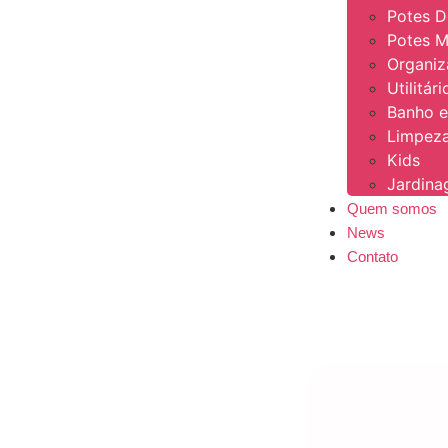
Potes 
Potes M
Organi
Utilitár
Banho e
Limpeza
Kids
Jardin
Quem somos
News
Contato