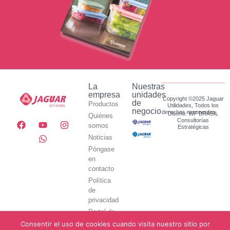
La
Nuestras
empresa
unidades
Copyright ©2025 Jaguar
de
Productos
Utilidades, Todos los
negocio
derechos reservados.
Diseño: WF BRASIL
Quiénes
Consultorías
somos
Estratégicas
Noticias
Póngase
en
contacto
Política
de
privacidad
Portal de
servicios
Consentir el uso de cookies cuando visita nuestro sitio por