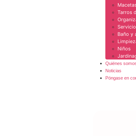
Maceta
Tarros 
Organiz
Servici
Baño y 
Limpiez
Niños
Jardin
Quiénes somo
Noticias
Póngase en co