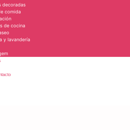
s decoradas
de comida
ación
os de cocina
aseo
a y lavandería
agem
s
ntacto