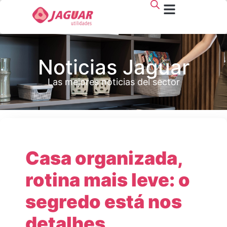
Noticias Jaguar
Las mejores noticias del sector
Casa organizada,
rotina mais leve: o
segredo está nos
detalhes