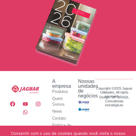
A
Nossas
empresa
unidades
Copyright ©2025 Jaguar
de
Produtos
Utilidades, All rights
negócios
reserved.
Design: WF BRASIL
Quem
Consultorias
Somos
estratégicas
News
Contato
Política de
Privacidade
Consentir com o uso de cookies quando você visita o nosso