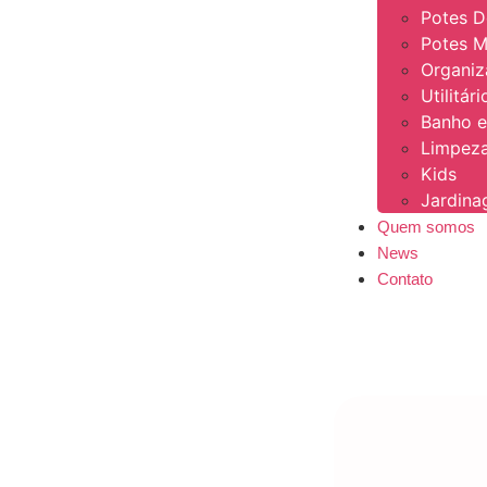
Potes 
Potes M
Organi
Utilitár
Banho e
Limpeza
Kids
Jardin
Quem somos
News
Contato