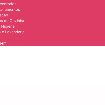
Decorados
antimentos
zação
ios de Cozinha
 Higiene
 e Lavanderia
agem