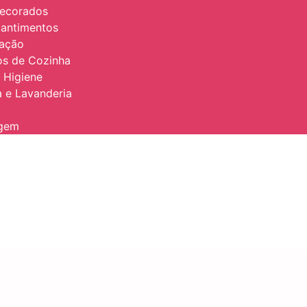
Decorados
antimentos
zação
ios de Cozinha
 Higiene
 e Lavanderia
agem