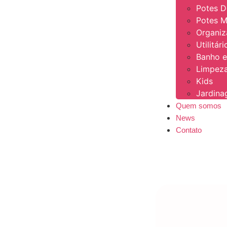
Potes 
Potes M
Organi
Utilitár
Banho e
Limpeza
Kids
Jardin
Quem somos
News
Contato