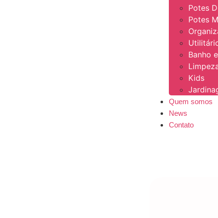
Potes 
Potes M
Organi
Utilitár
Banho e
Limpeza
Kids
Jardin
Quem somos
News
Contato