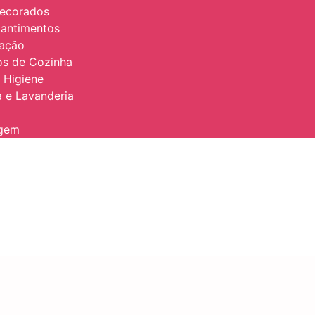
Decorados
antimentos
zação
ios de Cozinha
 Higiene
 e Lavanderia
agem