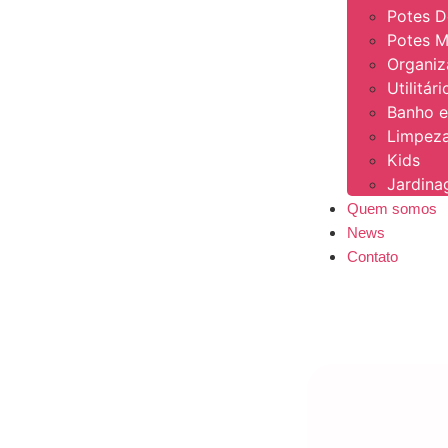
Potes 
Potes M
Organi
Utilitár
Banho e
Limpeza
Kids
Jardin
Quem somos
News
Contato