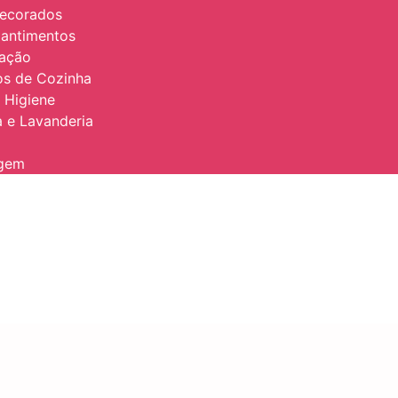
Decorados
antimentos
zação
ios de Cozinha
 Higiene
 e Lavanderia
agem