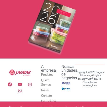
A
Nossas
empresa
unidades
Copyright ©2025 Jaguar
de
Produtos
Utilidades, All rights
negócios
reserved.
Design: WF BRASIL
Quem
Consultorias
Somos
estratégicas
News
Contato
Política de
Privacidade