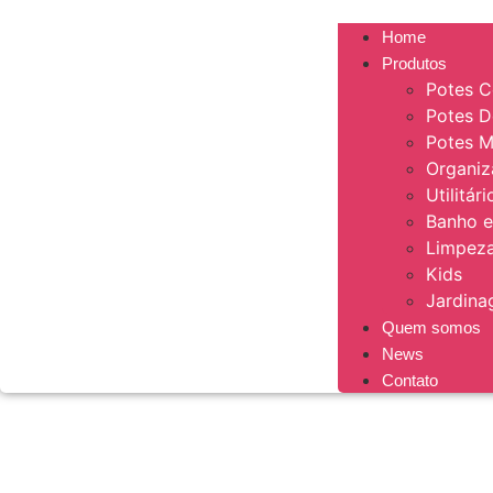
Home
Produtos
Potes C
Potes 
Potes M
Organi
Utilitár
Banho e
Limpeza
Kids
Jardin
Quem somos
News
Contato