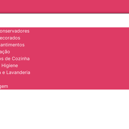
onservadores
Decorados
antimentos
zação
ios de Cozinha
 Higiene
 e Lavanderia
agem