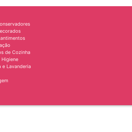
onservadores
Decorados
antimentos
zação
ios de Cozinha
 Higiene
 e Lavanderia
agem