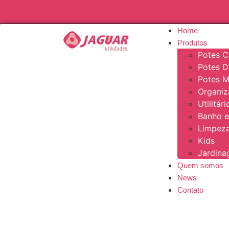
Home
Produtos
Potes C
Potes 
Potes M
Organi
Utilitár
Banho e
Limpeza
Kids
Jardin
Quem somos
News
Contato