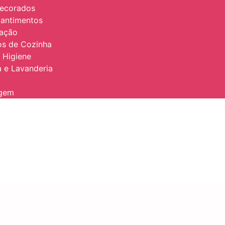
Decorados
antimentos
zação
ios de Cozinha
 Higiene
 e Lavanderia
agem