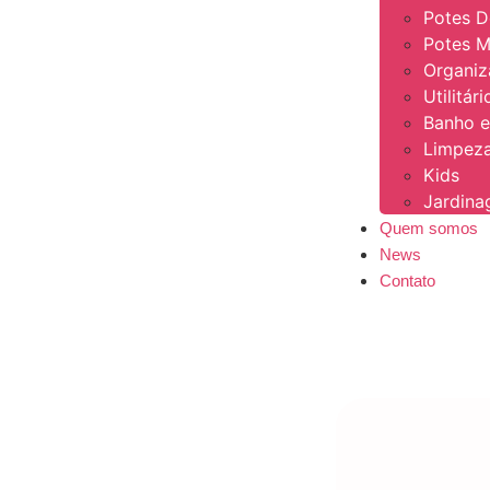
Potes 
Potes M
Organi
Utilitár
Banho e
Limpeza
Kids
Jardin
Quem somos
News
Contato