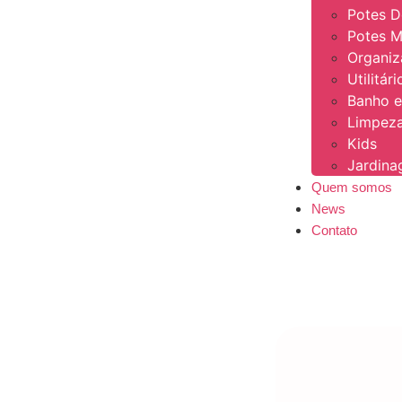
Potes 
Potes M
Organi
Utilitár
Banho e
Limpeza
Kids
Jardin
Quem somos
News
Contato