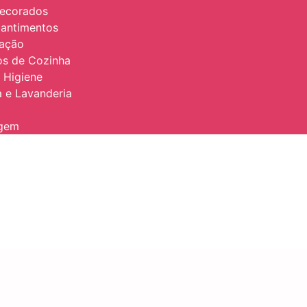
Decorados
antimentos
zação
ios de Cozinha
 Higiene
 e Lavanderia
agem