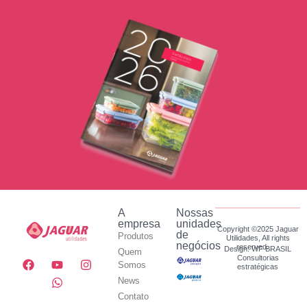
A
Nossas
empresa
unidades
Copyright ©2025 Jaguar
de
Produtos
Utilidades, All rights
negócios
reserved.
Design: WF BRASIL
Quem
Consultorias
Somos
estratégicas
News
Contato