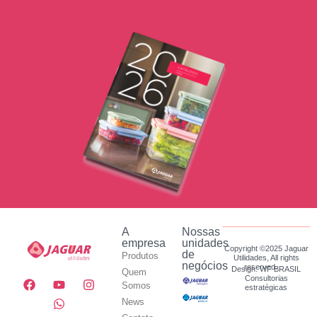
A
Nossas
empresa
unidades
Copyright ©2025 Jaguar
de
Produtos
Utilidades, All rights
negócios
reserved.
Design: WF BRASIL
Quem
Consultorias
Somos
estratégicas
News