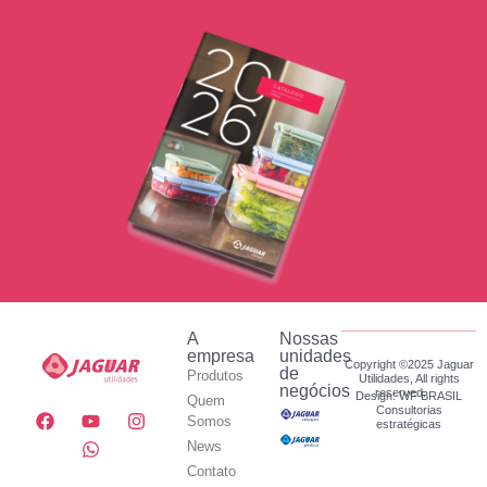
A
Nossas
empresa
unidades
Copyright ©2025 Jaguar
de
Produtos
Utilidades, All rights
negócios
reserved.
Design: WF BRASIL
Quem
Consultorias
Somos
estratégicas
News
Contato