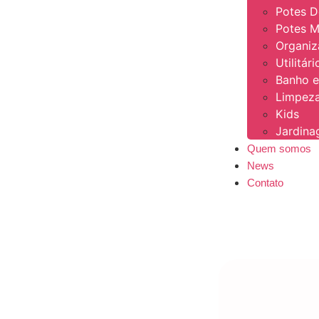
Potes 
Potes M
Organi
Utilitár
Banho e
Limpeza
Kids
Jardin
Quem somos
News
Contato