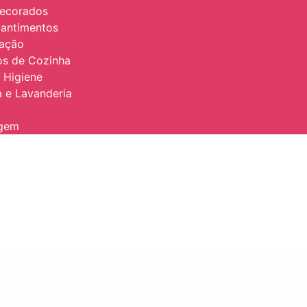
Decorados
antimentos
zação
ios de Cozinha
 Higiene
 e Lavanderia
agem