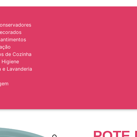
onservadores
Decorados
antimentos
zação
ios de Cozinha
 Higiene
 e Lavanderia
agem
POTE 