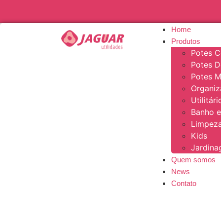
Home
Produtos
Potes C
Potes 
Potes M
Organi
Utilitár
Banho e
Limpeza
Kids
Jardin
Quem somos
News
Contato