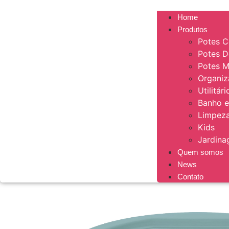
Home
Produtos
Potes C
Potes 
Potes M
Organi
Utilitár
Banho e
Limpeza
Kids
Jardin
Quem somos
News
Contato