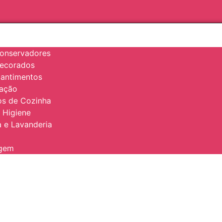
onservadores
Decorados
antimentos
zação
ios de Cozinha
 Higiene
 e Lavanderia
agem