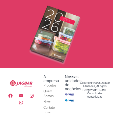
A
Nossas
empresa
unidades
Copyright ©2025 Jaguar
de
Produtos
Utilidades, All rights
negócios
reserved.
Design: WF BRASIL
Quem
Consultorias
Somos
estratégicas
News
Contato