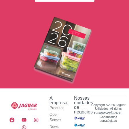
A
Nossas
empresa
unidades
Copyright ©2025 Jaguar
de
Produtos
Utilidades, All rights
negócios
reserved.
Design: WF BRASIL
Quem
Consultorias
Somos
estratégicas
News