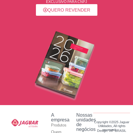
EXCLUSIVO PARA CNPJ
QUERO REVENDER
A
Nossas
empresa
unidades
Copyright ©2025 Jaguar
de
Produtos
Utilidades, All rights
negócios
reserved.
Design: WF BRASIL
Quem