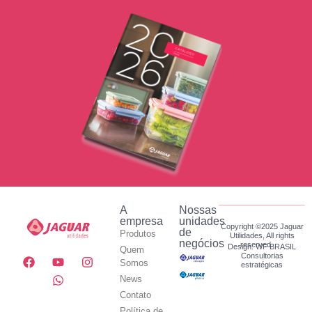
A
Nossas
empresa
unidades
Copyright ©2025 Jaguar
de
Produtos
Utilidades, All rights
negócios
reserved.
Design: WF BRASIL
Quem
Consultorias
Somos
estratégicas
News
Contato
Política de