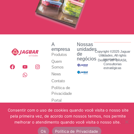
A
Nossas
empresa
unidades
Copyright ©2025 Jaguar
de
Produtos
Utilidades, All rights
negócios
reserved.
Design: WF BRASIL
Quem
Consultorias
Somos
estratégicas
News
Contato
Política de
Privacidade
Portal
Jaguar
Consentir com o uso de cookies quando você visita o nosso site
Utilidades
pela primeira vez, de acordo com nossos termos, nos permite
melhorar o atendimento quando você visita o nosso site.
Ok
Política de Privacidade