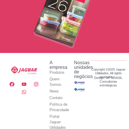
A
Nossas
empresa
unidades
Copyright ©2025 Jaguar
de
Produtos
Utilidades, All rights
negócios
reserved.
Design: WF BRASIL
Quem
Consultorias
Somos
estratégicas
News
Contato
Política de
Privacidade
Portal
Jaguar
Utilidades