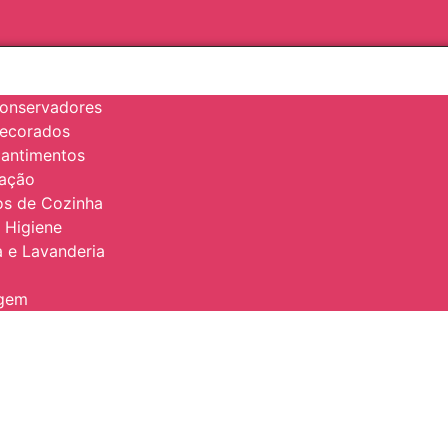
onservadores
Decorados
antimentos
zação
ios de Cozinha
 Higiene
 e Lavanderia
agem