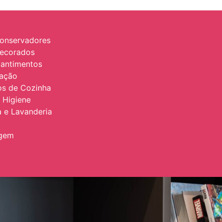
onservadores
Decorados
antimentos
zação
ios de Cozinha
 Higiene
 e Lavanderia
agem