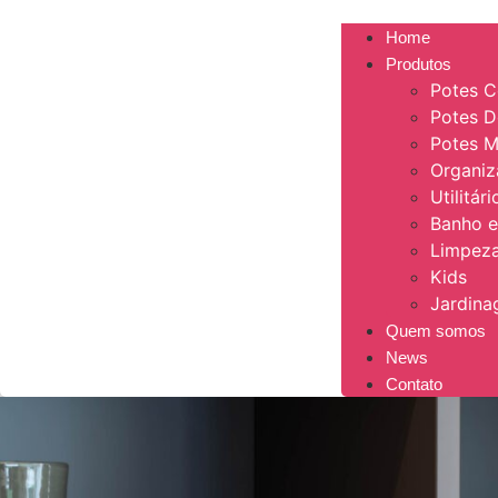
Home
Produtos
Potes C
Potes 
Potes M
Organi
Utilitár
Banho e
Limpeza
Kids
Jardin
Quem somos
News
Contato