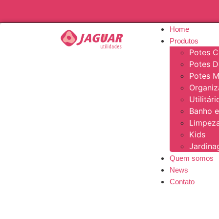
Home
Produtos
Potes C
Potes 
Potes M
Organi
Utilitár
Banho e
Limpeza
Kids
Jardin
Quem somos
News
Contato