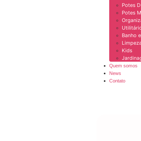
Potes 
Potes M
Organi
Utilitár
Banho e
Limpeza
Kids
Jardin
Quem somos
News
Contato