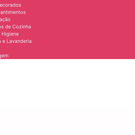
Decorados
antimentos
zação
ios de Cozinha
 Higiene
 e Lavanderia
agem