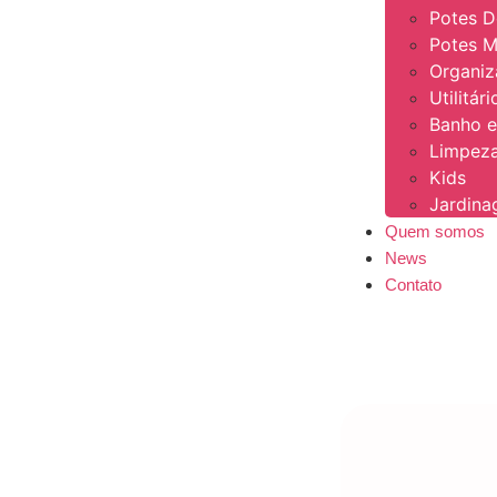
Potes 
Potes M
Organi
Utilitár
Banho e
Limpeza
Kids
Jardin
Quem somos
News
Contato