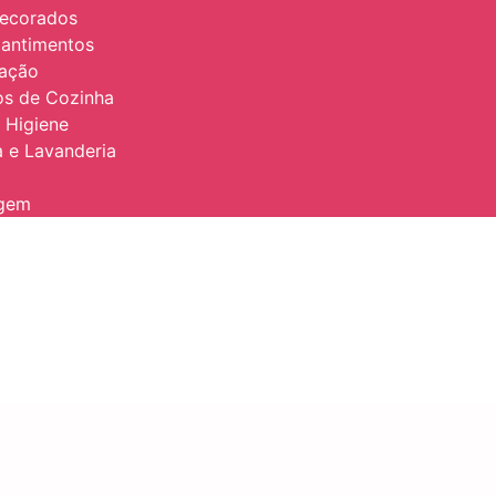
Decorados
antimentos
zação
ios de Cozinha
 Higiene
 e Lavanderia
agem